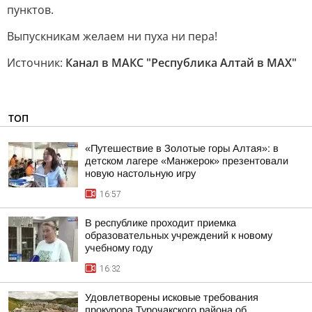
пунктов.
Выпускникам желаем ни пуха ни пера!
Источник:
Канал в МАКС "Республика Алтай в МАХ"
ТОП
«Путешествие в Золотые горы Алтая»: в
детском лагере «Манжерок» презентовали
новую настольную игру
16:57
В республике проходит приемка
образовательных учреждений к новому
учебному году
16:32
Удовлетворены исковые требования
прокурора Турочакского района об