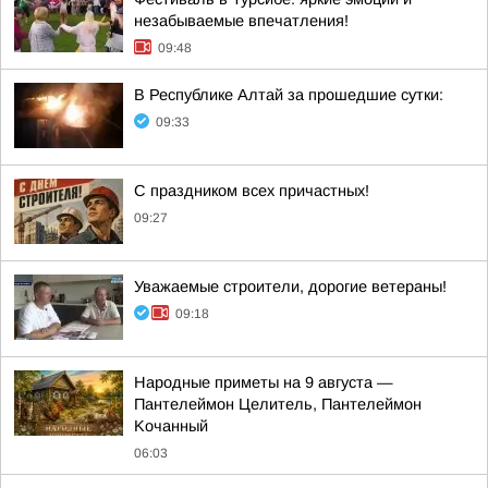
незабываемые впечатления!
09:48
В Республике Алтай за прошедшие сутки:
09:33
С праздником всех причастных!
09:27
Уважаемые строители, дорогие ветераны!
09:18
Hapoдныe пpимeты нa 9 aвгуcтa —
Пaнтeлeймoн Цeлитeль, Пaнтeлeймoн
Koчaнный
06:03