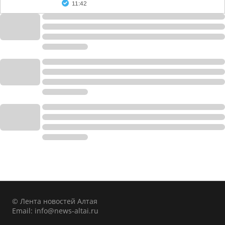
11:42
© Лента новостей Алтая
Email:
info@news-altai.ru