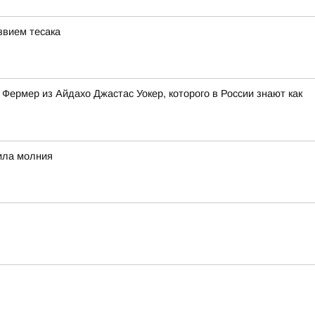
звием тесака
Фермер из Айдахо Джастас Уокер, которого в России знают как
рила молния