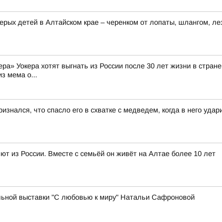
ерых детей в Алтайском крае – черенком от лопаты, шлангом, ле
а» Уокера хотят выгнать из России после 30 лет жизни в стране 
з мема о...
изнался, что спасло его в схватке с медведем, когда в него уда
т из России. Вместе с семьёй он живёт на Алтае более 10 лет
ьной выставки "С любовью к миру" Натальи Сафроновой