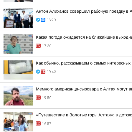
Антон Алиханов совершил рабочую поездку в А
18:29
Какая погода ожидается на ближайшие выходн
17:30
Как обычно, рассказываем о самых интересных 
19:43
Мемного американца-сыровара с Алтая могут в
19:50
«Путешествие в Золотые горы Алтая»: в детск
16:57