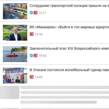
Сотрудники транспортной полиции пришли на 
15:17
ВК «Манжерок»: «Выйти в топ мировых курорто
16:18
Заключительный этап XIX Всероссийского чем
19:43
В Улагане состоялся волейбольный турнир па
16:46