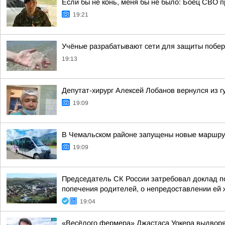
Если бы не конь, меня бы не было: Боец СВО пр
19:21
Учёные разрабатывают сети для защиты побер
19:13
Депутат-хирург Алексей Лобанов вернулся из 
19:09
В Чемальском районе запущены новые маршру
19:09
Председатель СК России затребовал доклад по
попечения родителей, о непредоставлении ей
19:04
«Весёлого фермера» Джастаса Уокера выдворяю