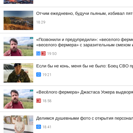
Отчим ежедневно, будучи пьяным, избивал пят
18:29
«Позвонили и предупредили»: «веселого фермер
«веселого фермера» с заразительным смехом и
19:50
Если бы не конь, меня бы не было: Боец СВО пр
19:21
«Весёлого фермера» Джастаса Уокера выдворяю
18:58
Делимся душевными фото с открытия персонал
18:41