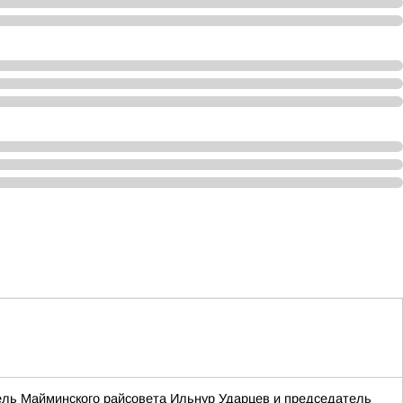
ель Майминского райсовета Ильнур Ударцев и председатель