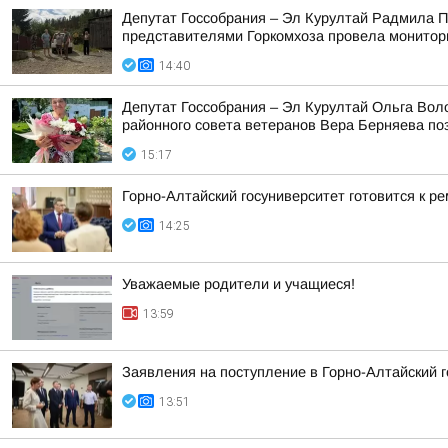
Депутат Госсобрания – Эл Курултай Радмила П
представителями Горкомхоза провела монитор
14:40
Депутат Госсобрания – Эл Курултай Ольга Вол
районного совета ветеранов Вера Берняева поз
15:17
Горно-Алтайский госуниверситет готовится к ре
14:25
Уважаемые родители и учащиеся!
13:59
Заявления на поступление в Горно-Алтайский г
13:51