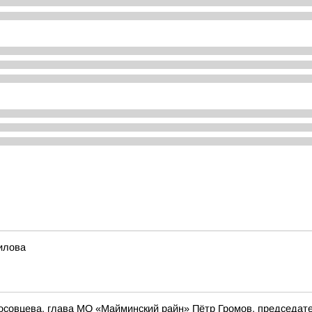
илова
осовцева, глава МО «Майминский райн» Пётр Громов, председат