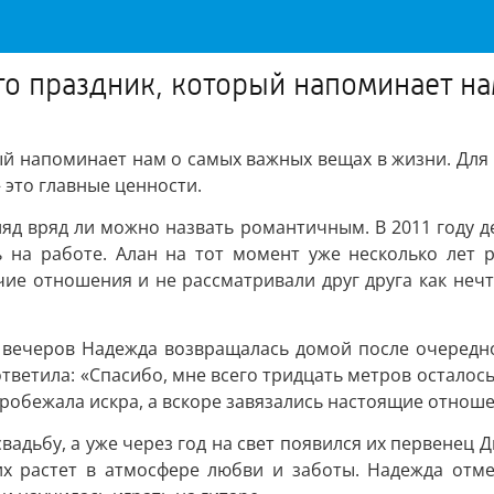
то праздник, который напоминает н
ый напоминает нам о самых важных вещах в жизни. Для
 это главные ценности.
ляд вряд ли можно назвать романтичным. В 2011 году 
ь на работе. Алан на тот момент уже несколько лет 
е отношения и не рассматривали друг друга как нечто
х вечеров Надежда возвращалась домой после очередно
тветила: «Спасибо, мне всего тридцать метров осталось 
робежала искра, а вскоре завязались настоящие отноше
вадьбу, а уже через год на свет появился их первенец Д
х растет в атмосфере любви и заботы. Надежда отме