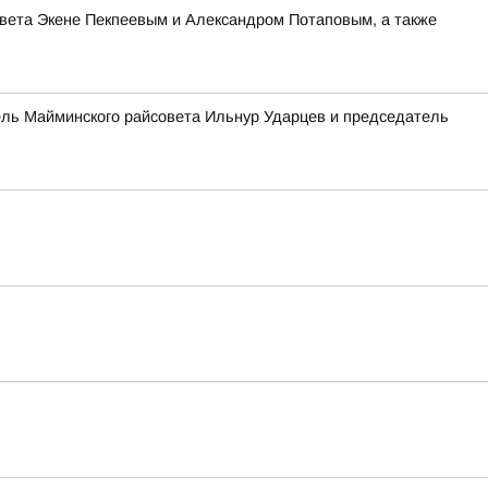
овета Экене Пекпеевым и Александром Потаповым, а также
ель Майминского райсовета Ильнур Ударцев и председатель