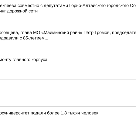
екпеева совместно с депутатами Горно-Алтайского городского С
инг дорожной сети
осовцева, глава МО «Майминский райн» Пётр Громов, председат
дравили с 85-летием...
монту главного корпуса
осуниверситет подали более 1,8 тысяч человек