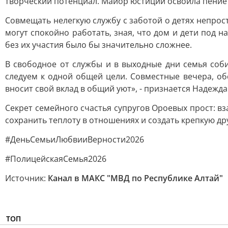
творческий потенциал. Майор юстиции освоила пение и
Совмещать нелегкую службу с заботой о детях непро
могут спокойно работать, зная, что дом и дети под 
без их участия было бы значительно сложнее.
В свободное от службы и в выходные дни семья соби
следуем к одной общей цели. Совместные вечера, об
вносит свой вклад в общий уют», - признается Надежда
Секрет семейного счастья супругов Ороевых прост: в
сохранить теплоту в отношениях и создать крепкую д
#ДеньСемьиЛюбвииВерности2026
#ПолицейскаяСемья2026
Источник:
Канал в МАКС "МВД по Республике Алтай"
ТОП