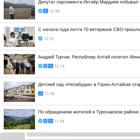
Депутат парламента Ихтиёр Мардиев побывал с
12:33
С начала года почти 70 ветеранов СВО прошли
12:25
Андрей Турчак: Республику Алтай посетил Мин
12:16
Детский сад «Незабудка» в Горно-Алтайске отк
12:04
По обращениям жителей в Турочакском районе
11:54