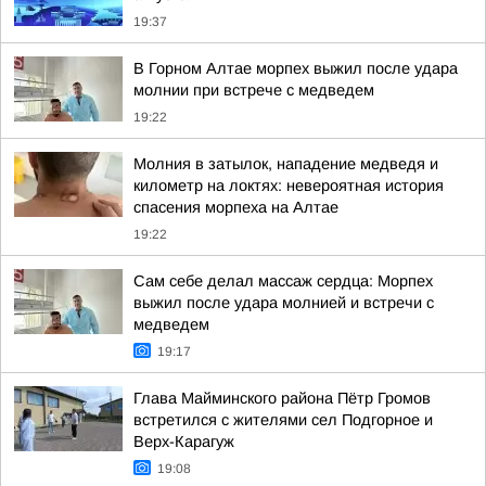
19:37
В Горном Алтае морпех выжил после удара
молнии при встрече с медведем
19:22
Молния в затылок, нападение медведя и
километр на локтях: невероятная история
спасения морпеха на Алтае
19:22
Сам себе делал массаж сердца: Морпех
выжил после удара молнией и встречи с
медведем
19:17
Глава Майминского района Пётр Громов
встретился с жителями сел Подгорное и
Верх-Карагуж
19:08