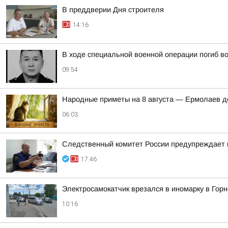
В преддверии Дня строителя
14:16
В ходе специальной военной операции погиб 
09:54
Hapoдныe пpимeты нa 8 aвгуcтa — Epмoлaeв д
06:03
Следственный комитет России предупреждает 
17:46
Электросамокатчик врезался в иномарку в Гор
10:16