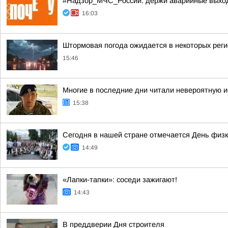
#Надзор_МЧС_России: держи аварийные выхо
16:03
Штормовая погода ожидается в некоторых рег
15:46
Многие в последние дни читали невероятную 
15:38
Сегодня в нашей стране отмечается День физк
14:49
«Лапки-тапки»: соседи зажигают!
14:43
В преддверии Дня строителя