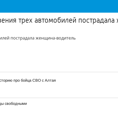
овения трех автомобилей пострадал
билей пострадала женщина-водитель
сторию про бойца СВО с Алтая
ды свободными