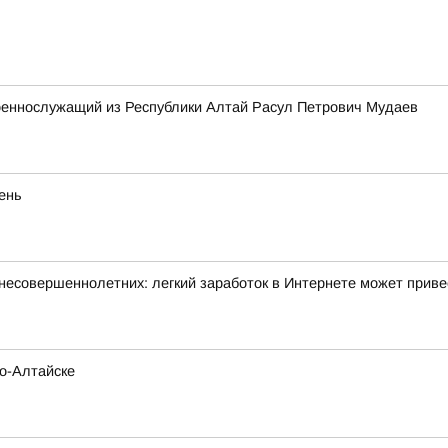
военнослужащий из Республики Алтай Расул Петрович Мудаев
eнь
несовершеннолетних: легкий заработок в Интернете может прив
но-Алтайске