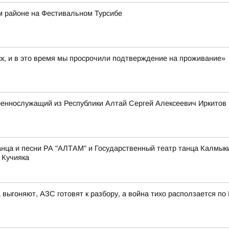
м районе на Фестивальном Турсибе
ск, и в это время мы просрочили подтверждение на проживание»
оеннослужащий из Республики Алтай Сергей Алексеевич Иркитов
нца и песни РА "АЛТАМ" и Государственный театр танца Калмык
 Кучияка
 выгоняют, АЗС готовят к разбору, а война тихо расползается по