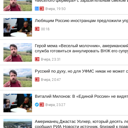
«веселого фермера» с заразительным смехом и
Вчера, 19:50
Любящим Россию иностранцам предложили упр
00:18
Герой мема «Веселый молочник», американский 
служба готовиться аннулировать ВНЖ его супр
Вчера, 23:31
Русский по духу, но для УФМС никак не может 
Вчера, 20:47
Виталий Милонов: В «Единой России» не видят
Вчера, 23:27
Американец Джастас Уолкер, который десять л
сообщил РИА Новости источник, близкий к пра