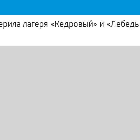
рила лагеря «Кедровый» и «Лебедь»