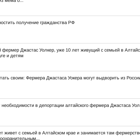
з мема о...
остить получение гражданства РФ
фермер Джастас Уолкер, уже 10 лет живущий с семьей в Алтайск
уге и детям
стать своим: Фермера Джастаса Уокера могут выдворить из Росси
 необходимости в депортации алтайского фермера Джастаса Уол
ет живет с семьей в Алтайском крае и занимается там фермерств
воохранительным...