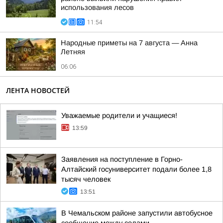
использования лесов
11:54
Hapoдныe пpимeты нa 7 aвгуcтa — Aннa
Лeтняя
06:06
ЛЕНТА НОВОСТЕЙ
Уважаемые родители и учащиеся!
13:59
Заявления на поступление в Горно-
Алтайский госуниверситет подали более 1,8
тысяч человек
13:51
В Чемальском районе запустили автобусное