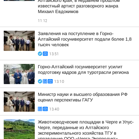
Алтайского края, в недавнем прошлом
известный артист разговорного жанра
Михаил Евдокимов
11:12
Заявления на поступление в Горно-
Алтайский госуниверситет подали более 1,8
тысяч человек
13:51
Горно-Алтайский госуниверситет усилит
подготовку кадров для туротрасли региона
13:10
Министр науки и высшего образования РФ
оценил перспективы ГАГУ
13:40
Животноводческие площадки в Черге и Улус-
Черге, переданные из Алтайского
экспериментального хозяйства ТГУ в
управление ООО «Черга-Экопродукт»