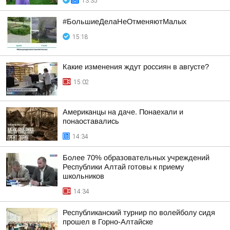
13:35
#БольшиеДелаНеОтменяютМалых
15:18
Какие изменения ждут россиян в августе?
15:02
Американцы на даче. Понаехали и
понаоставались
14:34
Более 70% образовательных учреждений
Республики Алтай готовы к приему
школьников
14:34
Республиканский турнир по волейболу сидя
прошел в Горно-Алтайске