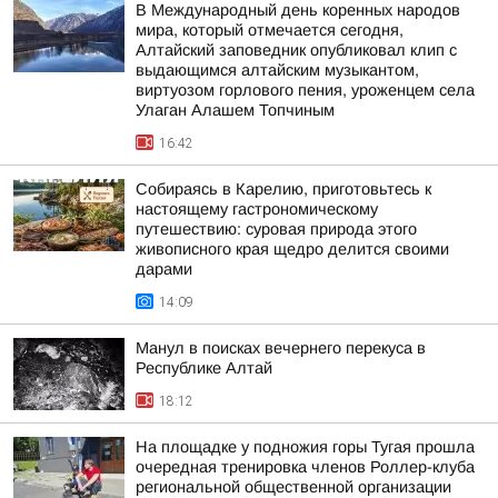
В Международный день коренных народов
мира, который отмечается сегодня,
Алтайский заповедник опубликовал клип с
выдающимся алтайским музыкантом,
виртуозом горлового пения, уроженцем села
Улаган Алашем Топчиным
16:42
Собираясь в Карелию, приготовьтесь к
настоящему гастрономическому
путешествию: суровая природа этого
живописного края щедро делится своими
дарами
14:09
Манул в поисках вечернего перекуса в
Республике Алтай
18:12
На площадке у подножия горы Тугая прошла
очередная тренировка членов Роллер-клуба
региональной общественной организации