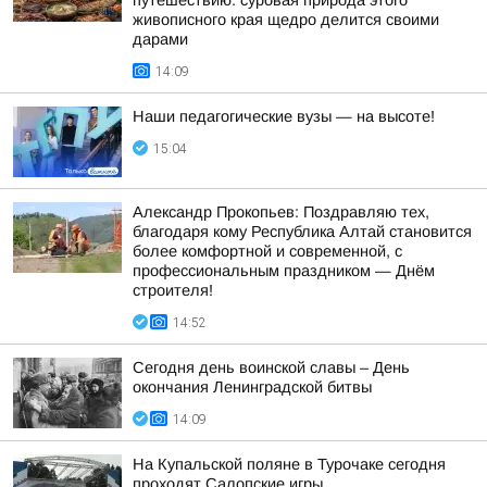
путешествию: суровая природа этого
живописного края щедро делится своими
дарами
14:09
Наши педагогические вузы — на высоте!
15:04
Александр Прокопьев: Поздравляю тех,
благодаря кому Республика Алтай становится
более комфортной и современной, с
профессиональным праздником — Днём
строителя!
14:52
Сегодня день воинской славы – День
окончания Ленинградской битвы
14:09
На Купальской поляне в Турочаке сегодня
проходят Салопские игры