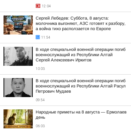
12:04
Сергей Лебедев: Суббота, 8 августа:
молочника выгоняют, АЗС готовят к разбору,
а война тихо расползается по Европе
11:54
В ходе специальной военной операции погиб
военнослужащий из Республики Алтай
Сергей Алексеевич Иркитов
10:03
В ходе специальной военной операции погиб
военнослужащий из Республики Алтай Расул
Петрович Мудаев
09:54
Hapoдныe пpимeты нa 8 aвгуcтa — Epмoлaeв
дeнь
06:03