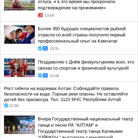
отпуск, и в это время мы просрочили
подтверждение на проживание»
13:55
Более 350 будущих специалистов рыбной
отрасли со всей страны получили первый
профессиональный опыт на Камчатке
13:31
Поздравляю с Днём физкультурника всех, кто
связан со спортом и физической культурой!
12:48
Рост гибели на водоемах Алтая. Соблюдайте правила
безопасности на воде. Горные реки опасны. Не оставляйте
детей без присмотра. Тел. 112//
МЧС Республики Алтай
12:36
Вчера Государственный национальный театр
танца и песни РА "АЛТАМ" и
Государственный театр танца Калмыкии
"ОЙРАТЫ " выступили с концертной