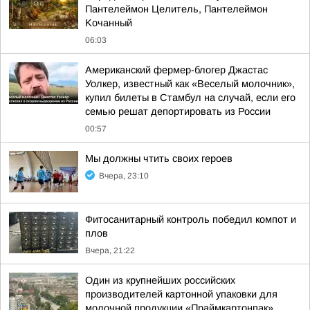
Пaнтeлeймoн Цeлитeль, Пaнтeлeймoн
Koчaнный
06:03
Американский фермер-блогер Джастас
Уолкер, известный как «Веселый молочник»,
купил билеты в Стамбул на случай, если его
семью решат депортировать из России
00:57
Мы должны чтить своих героев
Вчера, 23:10
Фитосанитарный контроль победил компот и
плов
Вчера, 21:22
Один из крупнейших российских
производителей картонной упаковки для
молочной продукции «Праймкартонпак»