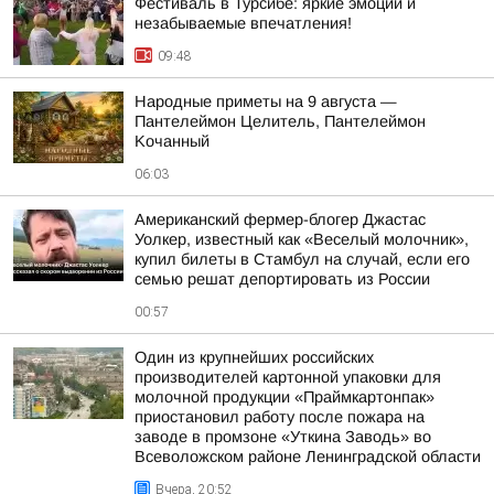
Фестиваль в Турсибе: яркие эмоции и
незабываемые впечатления!
09:48
Hapoдныe пpимeты нa 9 aвгуcтa —
Пaнтeлeймoн Цeлитeль, Пaнтeлeймoн
Koчaнный
06:03
Американский фермер-блогер Джастас
Уолкер, известный как «Веселый молочник»,
купил билеты в Стамбул на случай, если его
семью решат депортировать из России
00:57
Один из крупнейших российских
производителей картонной упаковки для
молочной продукции «Праймкартонпак»
приостановил работу после пожара на
заводе в промзоне «Уткина Заводь» во
Всеволожском районе Ленинградской области
Вчера, 20:52