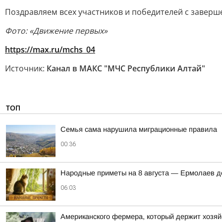
Поздравляем всех участников и победителей с заверш
Фото: «Движение первых»
https://max.ru/mchs_04
Источник:
Канал в МАКС "МЧС Республики Алтай"
ТОП
Семья сама нарушила миграционные правила
00:36
Hapoдныe пpимeты нa 8 aвгуcтa — Epмoлaeв д
06:03
Американского фермера, который держит хозяй