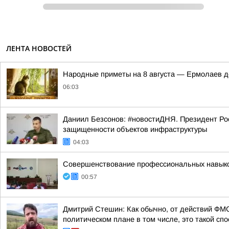
ЛЕНТА НОВОСТЕЙ
Hapoдныe пpимeты нa 8 aвгуcтa — Epмoлaeв д
06:03
Даниил Безсонов: #новостиДНЯ. Президент Ро
защищенности объектов инфраструктуры
04:03
Совершенствование профессиональных навыков
00:57
Дмитрий Стешин: Как обычно, от действий ФМС
политическом плане в том числе, это такой спос