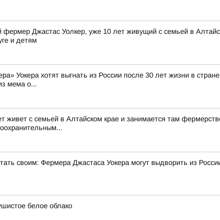
фермер Джастас Уолкер, уже 10 лет живущий с семьей в Алтайск
уге и детям
а» Уокера хотят выгнать из России после 30 лет жизни в стране 
з мема о...
ет живет с семьей в Алтайском крае и занимается там фермерств
воохранительным...
стать своим: Фермера Джастаса Уокера могут выдворить из Росси
ушистое белое облако