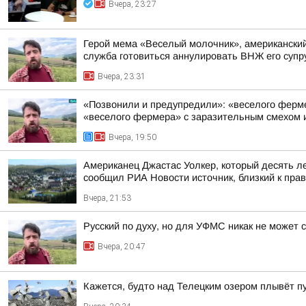
Вчера, 23:27
Герой мема «Веселый молочник», американский 
служба готовиться аннулировать ВНЖ его супр
Вчера, 23:31
«Позвонили и предупредили»: «веселого фермер
«веселого фермера» с заразительным смехом и
Вчера, 19:50
Американец Джастас Уолкер, который десять л
сообщил РИА Новости источник, близкий к пра
Вчера, 21:53
Русский по духу, но для УФМС никак не может 
Вчера, 20:47
Кажется, будто над Телецким озером плывёт п