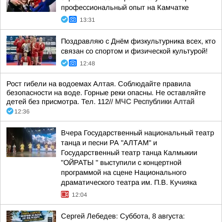
профессиональный опыт на Камчатке
13:31
Поздравляю с Днём физкультурника всех, кто
связан со спортом и физической культурой!
12:48
Рост гибели на водоемах Алтая. Соблюдайте правила
безопасности на воде. Горные реки опасны. Не оставляйте
детей без присмотра. Тел. 112//
МЧС Республики Алтай
12:36
Вчера Государственный национальный театр
танца и песни РА "АЛТАМ" и
Государственный театр танца Калмыкии
"ОЙРАТЫ " выступили с концертной
программой на сцене Национального
драматического театра им. П.В. Кучияка
12:04
Сергей Лебедев: Суббота, 8 августа: