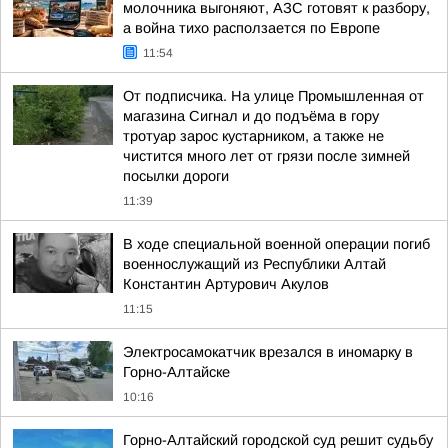
молочника выгоняют, АЗС готовят к разбору,
а война тихо расползается по Европе
11:54
От подписчика. На улице Промышленная от
магазина Сигнал и до подъёма в гору
тротуар зарос кустарником, а также не
чистится много лет от грязи после зимней
посылки дороги
11:39
В ходе специальной военной операции погиб
военнослужащий из Республики Алтай
Константин Артурович Акулов
11:15
Электросамокатчик врезался в иномарку в
Горно-Алтайске
10:16
Горно-Алтайский городской суд решит судьбу