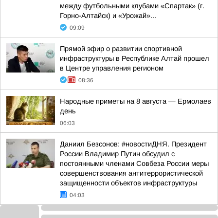
между футбольными клубами «Спартак» (г.
Горно-Алтайск) и «Урожай»...
09:09
Прямой эфир о развитии спортивной
инфраструктуры в Республике Алтай прошел
в Центре управления регионом
08:36
Hapoдныe пpимeты нa 8 aвгуcтa — Epмoлaeв
дeнь
06:03
Даниил Безсонов: #новостиДНЯ. Президент
России Владимир Путин обсудил с
постоянными членами Совбеза России меры
совершенствования антитеррористической
защищенности объектов инфраструктуры
04:03