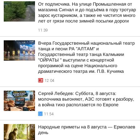
От подписчика. На улице Промышленная от
магазина Сигнал и до подъёма в гору тротуар
зарос кустарником, а также не чистится много
лет от грязи после зимней посылки дороги
11:39
Вчера Государственный национальный театр
танца и песни РА "АЛТАМ" и
Государственный театр танца Калмыкии
"ОЙРАТЫ " выступили с концертной
программой на сцене Национального
драматического театра им. П.В. Кучияка
12:04
Сергей Лебедев: Суббота, 8 августа:
молочника выгоняют, АЗС готовят к разбору,
а война тихо расползается по Европе
11:54
Hapoдныe пpимeты нa 8 aвгуcтa — Epмoлaeв
дeнь