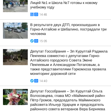
Лицей №1 и Школа №7 готовы к новому
учебному году
14:48
В результате двух ДТП, произошедших в
Горно-Алтайске и Шебалино, пострадали три
человека
15:05
Депутат Госсобрания – Эл Курултай Радмила
Пекпеева совместно с депутатами Горно-
Алтайского городского Совета Экене
Пекпеевым и Александром Потаповым, а
также представителями Горкомхоза провела
мониторинг дорожной сети
14:40
Депутат Госсобрания – Эл Курултай Ольга
Волосовцева, глава МО «Майминский райн»
Пётр Громов, председатель Майминского
райсовета Ильнур Ударцев и председатель
районного совета ветеранов Вера Берняева