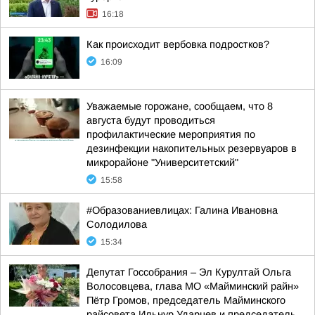
16:18
Как происходит вербовка подростков?
16:09
Уважаемые горожане, сообщаем, что 8
августа будут проводиться
профилактические мероприятия по
дезинфекции накопительных резервуаров в
микрорайоне "Университетский"
15:58
#Образованиевлицах: Галина Ивановна
Солодилова
15:34
Депутат Госсобрания – Эл Курултай Ольга
Волосовцева, глава МО «Майминский райн»
Пётр Громов, председатель Майминского
райсовета Ильнур Ударцев и председатель