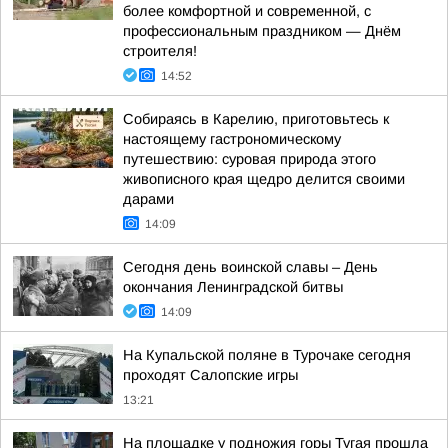
более комфортной и современной, с
профессиональным праздником — Днём
строителя!
14:52
Собираясь в Карелию, приготовьтесь к
настоящему гастрономическому
путешествию: суровая природа этого
живописного края щедро делится своими
дарами
14:09
Сегодня день воинской славы – День
окончания Ленинградской битвы
14:09
На Купальской поляне в Турочаке сегодня
проходят Салопские игры
13:21
На площадке у подножия горы Тугая прошла