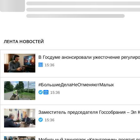
ЛЕНТА НОВОСТЕЙ
В Госдуме анонсировали ужесточение регулир
15:36
#БольшиеДелаНеОтменяютМалых
15:36
Заместитель председателя Госсобрания – Эл 
15:36
Мобильный технопарк «Кванториум» посетит р