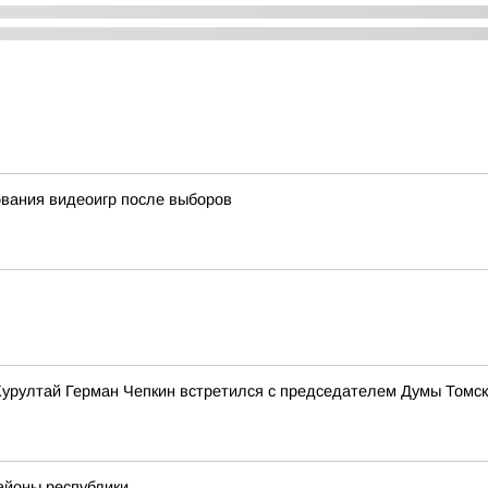
ования видеоигр после выборов
Курултай Герман Чепкин встретился с председателем Думы Томс
айоны республики