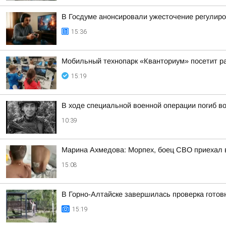
В Госдуме анонсировали ужесточение регулиро
15:36
Мобильный технопарк «Кванториум» посетит р
15:19
В ходе специальной военной операции погиб в
10:39
Марина Ахмедова: Морпех, боец СВО приехал в
15:08
В Горно-Алтайске завершилась проверка готовн
15:19