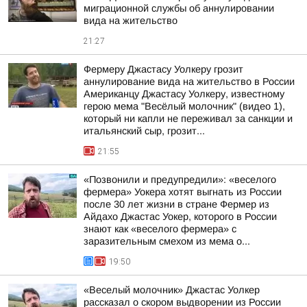
миграционной службы об аннулировании
вида на жительство
21:27
Фермеру Джастасу Уолкеру грозит
аннулирование вида на жительство в России
Американцу Джастасу Уолкеру, известному
герою мема "Весёлый молочник" (видео 1),
который ни капли не переживал за санкции и
итальянский сыр, грозит...
21:55
«Позвонили и предупредили»: «веселого
фермера» Уокера хотят выгнать из России
после 30 лет жизни в стране Фермер из
Айдахо Джастас Уокер, которого в России
знают как «веселого фермера» с
заразительным смехом из мема о...
19:50
«Веселый молочник» Джастас Уолкер
рассказал о скором выдворении из России