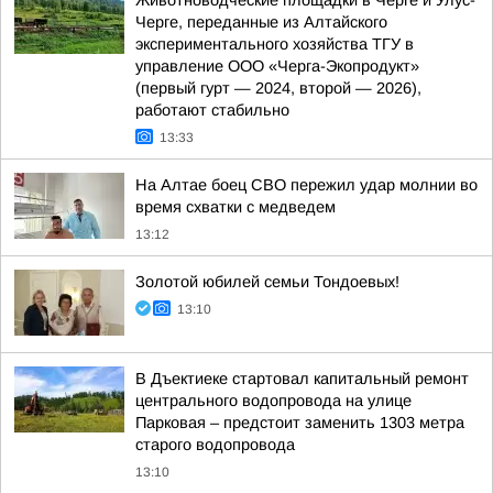
Животноводческие площадки в Черге и Улус-
Черге, переданные из Алтайского
экспериментального хозяйства ТГУ в
управление ООО «Черга-Экопродукт»
(первый гурт — 2024, второй — 2026),
работают стабильно
13:33
На Алтае боец СВО пережил удар молнии во
время схватки с медведем
13:12
Золотой юбилей семьи Тондоевых!
13:10
В Дъектиеке стартовал капитальный ремонт
центрального водопровода на улице
Парковая – предстоит заменить 1303 метра
старого водопровода
13:10